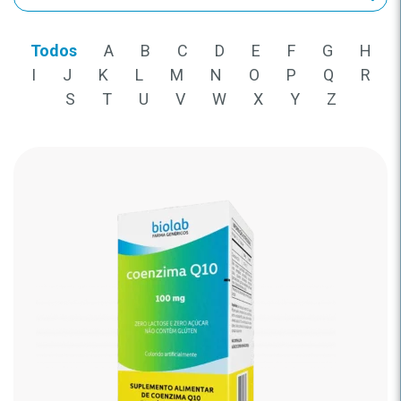
Todos
A
B
C
D
E
F
G
H
I
J
K
L
M
N
O
P
Q
R
S
T
U
V
W
X
Y
Z