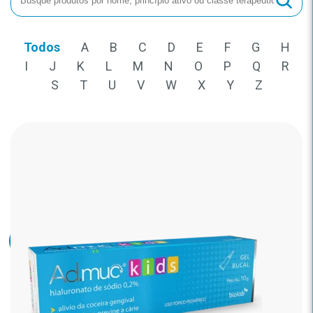
Todos
A
B
C
D
E
F
G
H
I
J
K
L
M
N
O
P
Q
R
S
T
U
V
W
X
Y
Z