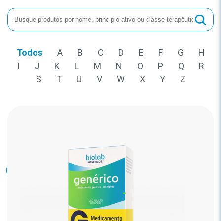
Todos
A
B
C
D
E
F
G
H
I
J
K
L
M
N
O
P
Q
R
S
T
U
V
W
X
Y
Z