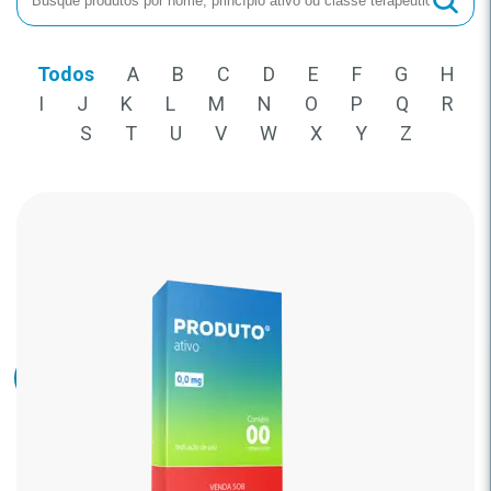
Todos
A
B
C
D
E
F
G
H
I
J
K
L
M
N
O
P
Q
R
S
T
U
V
W
X
Y
Z