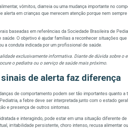
a alimentar, vômitos, diarreia ou uma mudança importante no co
s de alerta em crianças que merecem atenção porque nem sempre
ais baseadas em referências da Sociedade Brasileira de Pediatr
 saúde. O objetivo é ajudar famílias a reconhecer situações qu
 ou a conduta indicada por um profissional de saúde.
nalidade exclusivamente informativa. Diante de dúvida sobre o e
rocure o pediatra ou o serviço de saúde mais próximo.
sinais de alerta faz diferença
anças de comportamento podem ser tão importantes quanto a 
diatria, a febre deve ser interpretada junto com o estado geral d
ação e presença de outros sintomas.
idratada e interagindo, pode estar em uma situação diferente de
al, irritabilidade persistente, choro intenso, recusa alimentar ou