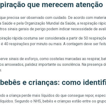
spiração que merecem atenção
al que precisa ser observado com cuidado. De acordo com materia
da Saúde e pela Organização Mundial da Saúde, a respiração rápida
tros sinais gerais de perigo podem indicar necessidade de aval
iração rápida costuma ser considerada a partir de 50 respiraçõe
é 40 respirações por minuto ou mais. A contagem deve ser feit
serve sinais de esforço, como costelas marcadas ao respirar, ba
bios arroxeados, palidez importante ou sonolência. Na presença d
e.
bebês e crianças: como identif
ndo a criança perde mais líquidos do que consegue repor, espe
e líquidos. Segundo o NHS, bebês e crianças estão entre os grup