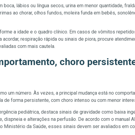
 boca, lábios ou língua secos, urina em menor quantidade, fra
rimas ao chorar, olhos fundos, moleira funda em bebês, sonolênci
forme a idade e o quadro clínico. Em casos de vômitos repetidos,
ra acordar, respiração rápida ou sinais de piora, procure atendim
aliadas com mais cautela.
portamento, choro persistente
omo um número. Às vezes, a principal mudança está no comportam
da de forma persistente, com choro intenso ou com menor intere
ergência pediátrica, destaca sinais de gravidade como baixa inges
osse, dispneia e alterações na perfusão. De acordo com o manual 
do Ministério da Saúde, esses sinais devem ser avaliados em co