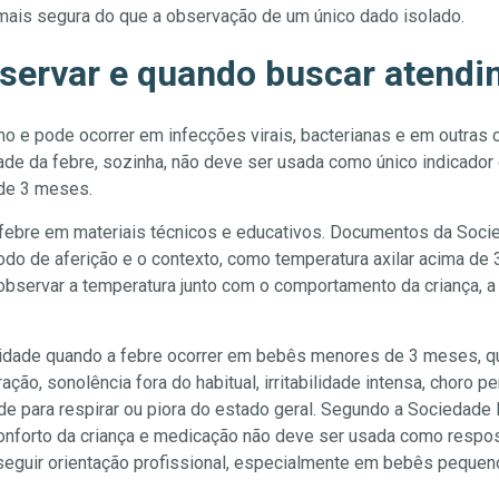
 mais segura do que a observação de um único dado isolado.
servar e quando buscar atend
o e pode ocorrer em infecções virais, bacterianas e em outras 
dade da febre, sozinha, não deve ser usada como único indicador
de 3 meses.
 febre em materiais técnicos e educativos. Documentos da Socied
o de aferição e o contexto, como temperatura axilar acima de 37
 observar a temperatura junto com o comportamento da criança, a
idade quando a febre ocorrer em bebês menores de 3 meses, qu
ão, sonolência fora do habitual, irritabilidade intensa, choro p
ade para respirar ou piora do estado geral. Segundo a Sociedade B
conforto da criança e medicação não deve ser usada como respo
eguir orientação profissional, especialmente em bebês pequen