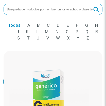
Todos
A
B
C
D
E
F
G
H
I
J
K
L
M
N
O
P
Q
R
S
T
U
V
W
X
Y
Z