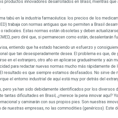
s productos innovadores desarrollados en Brasil, mientras que a
.
 tabú en la industria farmacéutica: los precios de los medica
 trabaja con normas antiguas que no permiten a Brasil desarro
o radicales. Estas normas están obsoletas y deben actualizarse
a CMED, pero diré que, si permanecen como están, desalentarán fu
visa, entiendo que ha estado haciendo un esfuerzo y consiguien
acional que tan desesperadamente desea. El problema es que, de g
rse en el extranjero, otro año en aplicarse gradualmente y aún 
acidad para redactar nuevas normas mucho más rápidamente de lo
 El resultado es que siempre estamos desfasados. No sirve de na
rque el entorno industrial de aquí está muy por detrás del extran
, pero ya han sido debidamente identificados por los diversos d
e tantas dificultades en Brasil, ¿merece la pena innovar aquí? Yo
ternacional y caminarán con sus propios pies. Son nuestras inno
ón de nuestras empresas, no las commodities (genéricos). Este de