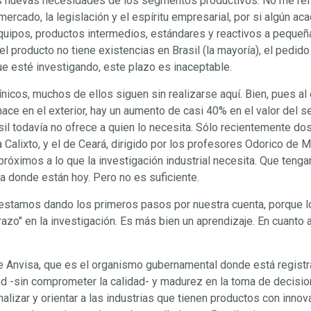
as nuevas necesidades de los segmentos productivos. No me refie
mercado, la legislación y el espíritu empresarial, por si algún aca
uipos, productos intermedios, estándares y reactivos a pequeña 
l producto no tiene existencias en Brasil (la mayoría), el pedido 
 que esté investigando, este plazo es inaceptable.
icos, muchos de ellos siguen sin realizarse aquí. Bien, pues al 
ce en el exterior, hay un aumento de casi 40% en el valor del se
il todavía no ofrece a quien lo necesita. Sólo recientemente dos 
a Calixto, y el de Ceará, dirigido por los profesores Odorico de
óximos a lo que la investigación industrial necesita. Que tengan
 a donde están hoy. Pero no es suficiente.
II, estamos dando los primeros pasos por nuestra cuenta, porque 
o" en la investigación. Es más bien un aprendizaje. En cuanto a la
 de Anvisa, que es el organismo gubernamental donde está regist
ad -sin comprometer la calidad- y madurez en la toma de decisi
nalizar y orientar a las industrias que tienen productos con innov