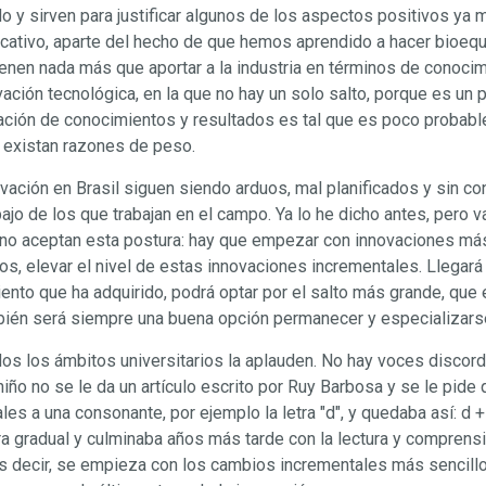
do y sirven para justificar algunos de los aspectos positivos ya
icativo, aparte del hecho de que hemos aprendido a hacer bioeq
ienen nada más que aportar a la industria en términos de conoci
ovación tecnológica, en la que no hay un solo salto, porque es u
egación de conocimientos y resultados es tal que es poco probable
 existan razones de peso.
vación en Brasil siguen siendo arduos, mal planificados y sin con
o de los que trabajan en el campo. Ya lo he dicho antes, pero va
 no aceptan esta postura: hay que empezar con innovaciones má
, elevar el nivel de estas innovaciones incrementales. Llegará
nto que ha adquirido, podrá optar por el salto más grande, que e
ién será siempre una buena opción permanecer y especializarse 
todos los ámbitos universitarios la aplauden. No hay voces disco
niño no se le da un artículo escrito por Ruy Barbosa y se le pide
es a una consonante, por ejemplo la letra "d", y quedaba así: d + 
ra gradual y culminaba años más tarde con la lectura y comprens
es decir, se empieza con los cambios incrementales más sencill