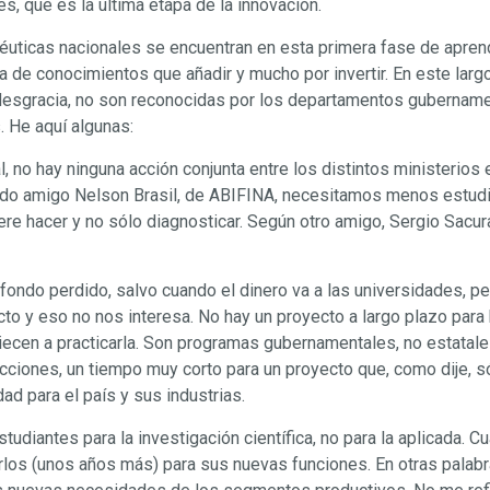
es, que es la última etapa de la innovación.
uticas nacionales se encuentran en esta primera fase de aprend
ra de conocimientos que añadir y mucho por invertir. En este largo
desgracia, no son reconocidas por los departamentos gubernament
. He aquí algunas:
, no hay ninguna acción conjunta entre los distintos ministerios 
ido amigo Nelson Brasil, de ABIFINA, necesitamos menos estudi
ere hacer y no sólo diagnosticar. Según otro amigo, Sergio Sacur
ondo perdido, salvo cuando el dinero va a las universidades, per
ecto y eso no nos interesa. No hay un proyecto a largo plazo para 
en a practicarla. Son programas gubernamentales, no estatales.
ciones, un tiempo muy corto para un proyecto que, como dije, sólo
ad para el país y sus industrias.
udiantes para la investigación científica, no para la aplicada. 
os (unos años más) para sus nuevas funciones. En otras palabr