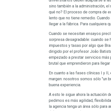
universitarios deben adaptarse a l
sino también a la administración, el 
qué no? El proceso de compra de eq
lento que no tiene remedio. Cuando e
llegar a la fábrica. Para cualquiera
Cuando se necesitan ensayos preclín
sorpresa desagradable: cuando se ha
impuestos y tasas por algo que Bras
dirigido por el profesor João Batist
empezado a prestar servicios más pr
brutal que emprendieron para llegar
En cuanto a las fases clínicas I y 
margen: nosotros somos sólo "un braz
buena experiencia.
A esto le sigue ahora la actuación
pedimos es más agilidad, flexibilid
la agencia tenga un área sólo para a