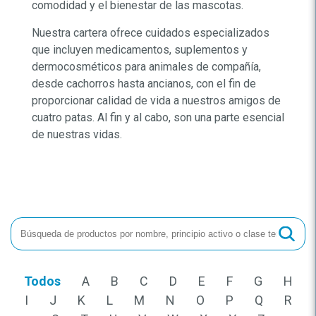
comodidad y el bienestar de las mascotas.
Nuestra cartera ofrece cuidados especializados
que incluyen medicamentos, suplementos y
dermocosméticos para animales de compañía,
desde cachorros hasta ancianos, con el fin de
proporcionar calidad de vida a nuestros amigos de
cuatro patas. Al fin y al cabo, son una parte esencial
de nuestras vidas.
Todos
A
B
C
D
E
F
G
H
I
J
K
L
M
N
O
P
Q
R