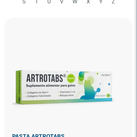
S
T
U
V
W
X
Y
Z
PASTA ARTROTABS