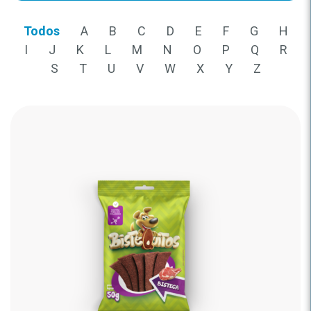
Todos
A
B
C
D
E
F
G
H
I
J
K
L
M
N
O
P
Q
R
S
T
U
V
W
X
Y
Z