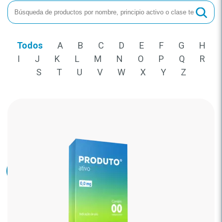
Todos
A
B
C
D
E
F
G
H
I
J
K
L
M
N
O
P
Q
R
S
T
U
V
W
X
Y
Z