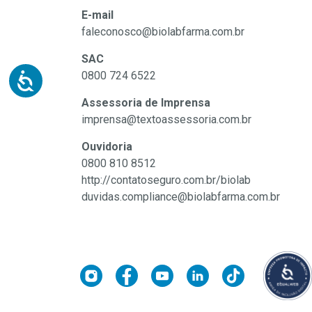
E-mail
faleconosco@biolabfarma.com.br
SAC
0800 724 6522
Assessoria de Imprensa
imprensa@textoassessoria.com.br
Ouvidoria
0800 810 8512
http://contatoseguro.com.br/biolab
duvidas.compliance@biolabfarma.com.br