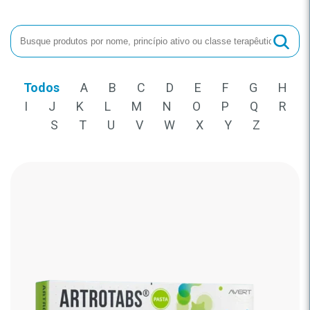
Todos
A
B
C
D
E
F
G
H
I
J
K
L
M
N
O
P
Q
R
S
T
U
V
W
X
Y
Z