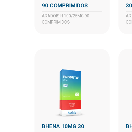
90 COMPRIMIDOS
3
ARADOIS H 100/25MG 90
ARADOIS H 50/12,5MG 30
COMPRIMIDOS
CO
BHENA 10MG 30
BHENA 10MG 90