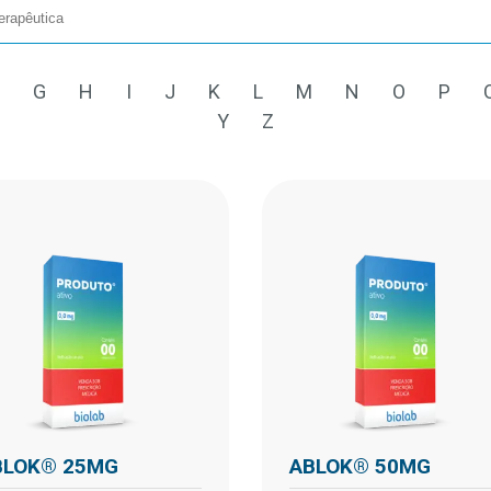
G
H
I
J
K
L
M
N
O
P
Y
Z
ABLOK® 25MG
ABLOK® 50MG