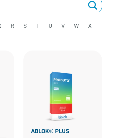
Q
R
S
T
U
V
W
X
ABLOK® PLUS