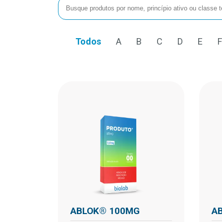
Todos
A
B
C
D
E
F
ABLOK® 100MG